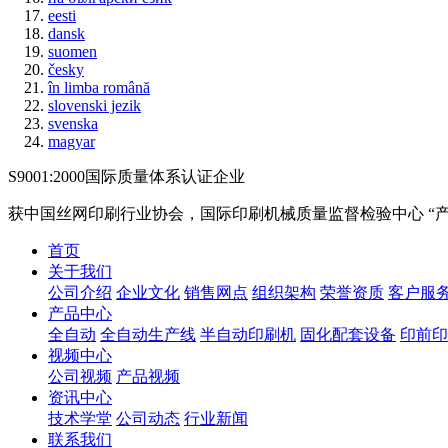
eesti
dansk
suomen
česky
în limba română
slovenski jezik
svenska
magyar
S9001:2000国际质量体系认证企业
获中国丝网印刷行业协会，国际印刷机械质量监督检验中心
“
首页
关于我们
公司介绍
企业文化
销售网点
组织架构
荣誉资质
客户服
产品中心
全自动
全自动生产线
半自动印刷机
固化配套设备
印前印
视频中心
公司视频
产品视频
资讯中心
技术学堂
公司动态
行业新闻
联系我们