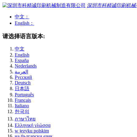
深圳市科精诚印刷机械
中文：
English：
请选择语言版本:
中文
English
España
Nederlands
العربية
Pусский
Deutsch
日本語
Português
Français
Italiano
한국의
ภาษาไทย
Ελληνική γλώσσα
w języku polskim
на български език