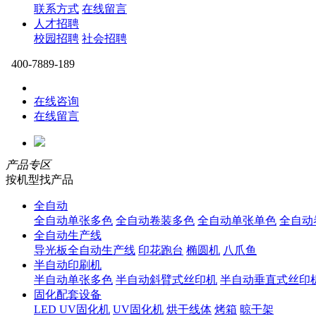
联系方式
在线留言
人才招聘
校园招聘
社会招聘
400-7889-189
在线咨询
在线留言
产品专区
按机型找产品
全自动
全自动单张多色
全自动卷装多色
全自动单张单色
全自动
全自动生产线
导光板全自动生产线
印花跑台
椭圆机
八爪鱼
半自动印刷机
半自动单张多色
半自动斜臂式丝印机
半自动垂直式丝印
固化配套设备
LED UV固化机
UV固化机
烘干线体
烤箱
晾干架