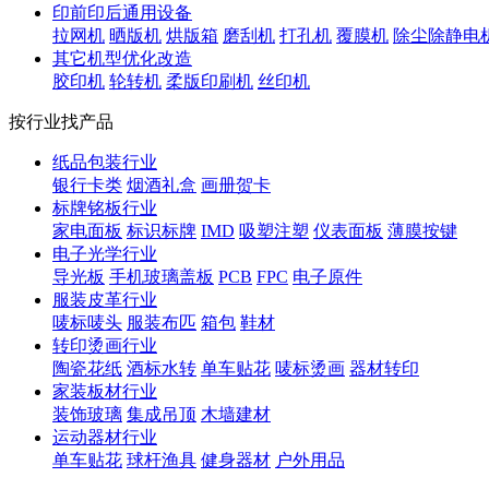
印前印后通用设备
拉网机
晒版机
烘版箱
磨刮机
打孔机
覆膜机
除尘除静电
其它机型优化改造
胶印机
轮转机
柔版印刷机
丝印机
按行业找产品
纸品包装行业
银行卡类
烟酒礼盒
画册贺卡
标牌铭板行业
家电面板
标识标牌
IMD
吸塑注塑
仪表面板
薄膜按键
电子光学行业
导光板
手机玻璃盖板
PCB
FPC
电子原件
服装皮革行业
唛标唛头
服装布匹
箱包
鞋材
转印烫画行业
陶瓷花纸
酒标水转
单车贴花
唛标烫画
器材转印
家装板材行业
装饰玻璃
集成吊顶
木墙建材
运动器材行业
单车贴花
球杆渔具
健身器材
户外用品