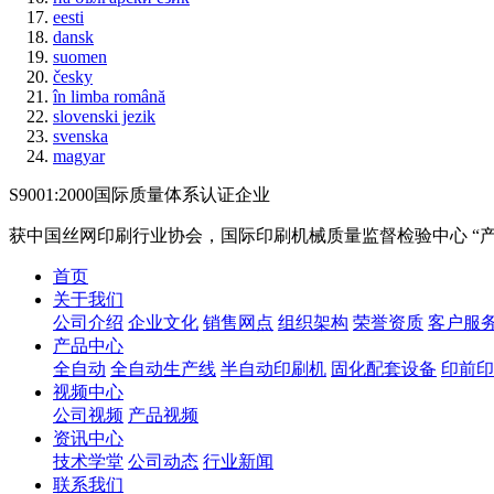
eesti
dansk
suomen
česky
în limba română
slovenski jezik
svenska
magyar
S9001:2000国际质量体系认证企业
获中国丝网印刷行业协会，国际印刷机械质量监督检验中心
“
首页
关于我们
公司介绍
企业文化
销售网点
组织架构
荣誉资质
客户服
产品中心
全自动
全自动生产线
半自动印刷机
固化配套设备
印前印
视频中心
公司视频
产品视频
资讯中心
技术学堂
公司动态
行业新闻
联系我们