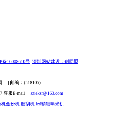
备16008610号
深圳网站建设：创同盟
邮编：(518105)
7 客服E-mail：
szieksr@163.com
粉机金粉机
磨刮机
led精细曝光机