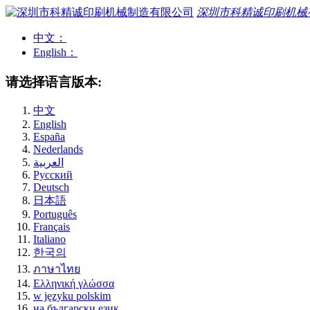
深圳市科精诚印刷机械
中文：
English：
请选择语言版本:
中文
English
España
Nederlands
العربية
Pусский
Deutsch
日本語
Português
Français
Italiano
한국의
ภาษาไทย
Ελληνική γλώσσα
w języku polskim
на български език