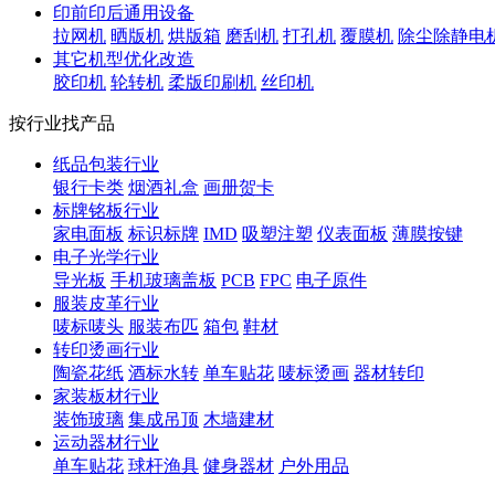
印前印后通用设备
拉网机
晒版机
烘版箱
磨刮机
打孔机
覆膜机
除尘除静电
其它机型优化改造
胶印机
轮转机
柔版印刷机
丝印机
按行业找产品
纸品包装行业
银行卡类
烟酒礼盒
画册贺卡
标牌铭板行业
家电面板
标识标牌
IMD
吸塑注塑
仪表面板
薄膜按键
电子光学行业
导光板
手机玻璃盖板
PCB
FPC
电子原件
服装皮革行业
唛标唛头
服装布匹
箱包
鞋材
转印烫画行业
陶瓷花纸
酒标水转
单车贴花
唛标烫画
器材转印
家装板材行业
装饰玻璃
集成吊顶
木墙建材
运动器材行业
单车贴花
球杆渔具
健身器材
户外用品