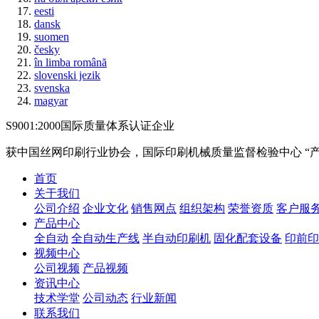
eesti
dansk
suomen
česky
în limba română
slovenski jezik
svenska
magyar
S9001:2000国际质量体系认证企业
获中国丝网印刷行业协会，国际印刷机械质量监督检验中心
“
首页
关于我们
公司介绍
企业文化
销售网点
组织架构
荣誉资质
客户服
产品中心
全自动
全自动生产线
半自动印刷机
固化配套设备
印前印
视频中心
公司视频
产品视频
资讯中心
技术学堂
公司动态
行业新闻
联系我们