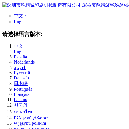
深圳市科精诚印刷机械
中文：
English：
请选择语言版本:
中文
English
España
Nederlands
العربية
Pусский
Deutsch
日本語
Português
Français
Italiano
한국의
ภาษาไทย
Ελληνική γλώσσα
w języku polskim
на български език