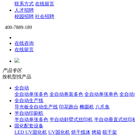
联系方式
在线留言
人才招聘
校园招聘
社会招聘
400-7889-189
在线咨询
在线留言
产品专区
按机型找产品
全自动
全自动单张多色
全自动卷装多色
全自动单张单色
全自动
全自动生产线
导光板全自动生产线
印花跑台
椭圆机
八爪鱼
半自动印刷机
半自动单张多色
半自动斜臂式丝印机
半自动垂直式丝印
固化配套设备
LED UV固化机
UV固化机
烘干线体
烤箱
晾干架